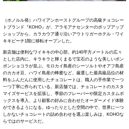
（ホノルル発）ハワイアンホーストグループの高級チョコレー
トブランド『KOHO』が、アラモアナセンターのポップアップ
ショップから、カラカウア通り沿いアウトリガーホテル・ワイ
キキビーチ1階に移転オープンした。
新店舗は便利なワイキキの中心部。約140平方メートルの広々
とした店内に、キラキラと輝くまるで宝石のような美しいボン
ボンショコラが並ぶ。モロカイ島産のシーソルトやオアフ島産
のカカオ豆、ハワイ島産の蜂蜜など、厳選した最高級品位の材
料をふんだんに使用したチョコレートは、職人の手作業で一つ
一つ丁寧に作られている。新店舗では、チョコレートのカスタ
マイズサービスを拡張し、季節のフレーバーや限定カスタムボ
ックスを導入、より顧客の好みに合わせたオーダーメイド体験
ができるようになる。ゆったりとした空間の中で、世界に一つ
しかないチョコレートの詰め合わせを選ぶ楽しみは、KOHOな
らではのサービスだ。