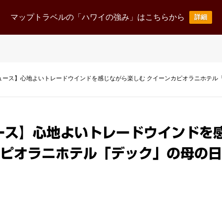
ニュース
事業案内
企業情報
採用情報
お
マップトラベルの「ハワイの強み」はこちらから
詳細
News Release
Business
corporate
Recruit
ュース】心地よいトレードウインドを感じながら楽しむ クイーンカピオラニホテル
ース】心地よいトレードウインドを感
ピオラニホテル「デック」の母の日