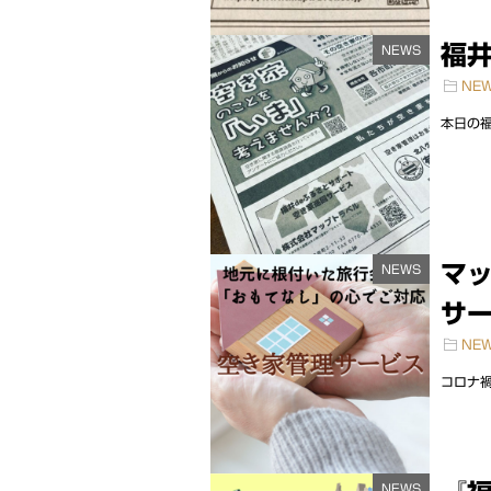
福井
NEWS
NE
本日の福
マ
NEWS
サー
NE
コロナ禍
NEWS