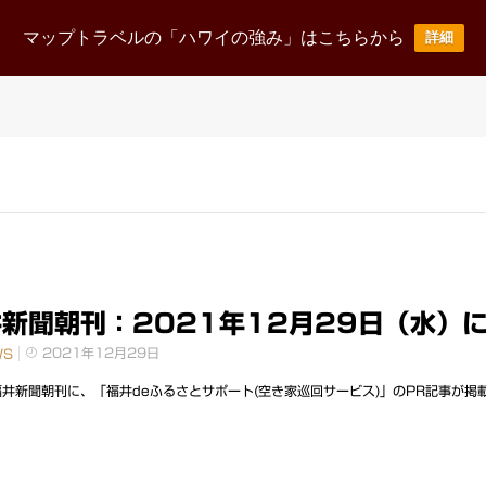
ニュース
事業案内
企業情報
採用情報
お
マップトラベルの「ハワイの強み」はこちらから
詳細
News Release
Business
corporate
Recruit
新聞朝刊：2021年12月29日（水）に
2021年12月29日
WS
井新聞朝刊に、「福井deふるさとサポート(空き家巡回サービス)」のPR記事が掲載さ