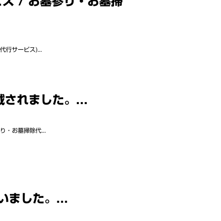
ス / お墓参り・お墓掃
サービス)...
されました。...
・お墓掃除代...
ました。...