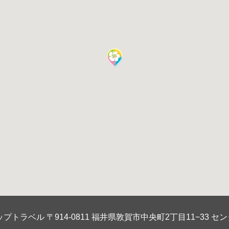
プトラベル 〒914-0811 福井県敦賀市中央町2丁目11−33 セン