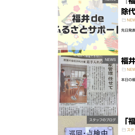
『福
除代
NE
先日発表
福井
NEWS
NE
本日の福
「福
スタッフのブログ
スタ