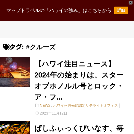
X
マップトラベルの「ハワイの強み」はこちらから
詳細
#クルーズ
タグ:
【ハワイ注目ニュース】
2024年の始まりは、スター
オブホノルル号とロック・
ア・フ...
NEWS
/
ハワイ州観光局認定サテライトオフィス
2023年11月12日
ぱしふぃっくびいなす、毎