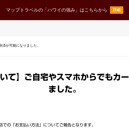
ニュース
事業案内
企業情報
採用情報
お
マップトラベルの「ハワイの強み」はこちらから
詳細
News Release
Business
corporate
Recruit
決済が可能になりました。
いて】ご自宅やスマホからでもカー
ました。
店での「お支払い方法」についてご報告となります。