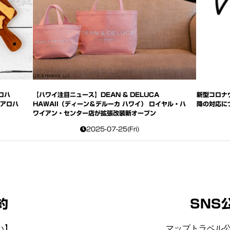
ロハ
【ハワイ注目ニュース】DEAN & DELUCA
新型コロナ
「アロハ
HAWAII（ディーン＆デルーカ ハワイ） ロイヤル・ハ
降の対応に
ワイアン・センター店が拡張改装新オープン
2025-07-25(Fri)
約
SNS
い】
マップトラベル公