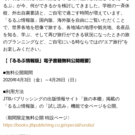
るぶ」が今、何ができるかを検討してきました。学校の一斉休
校、外出自粛要請と、ご自宅で過ごす時間が増えています。
「るるぶ情報版」国内版、海外版を自由にご覧いただくこと
で、世界各地を想像で旅する、各地域の地理や観光地、名産品
を知る、学ぶ、そして再び旅行ができる状況になったときの旅
のプランニングなど、ご自宅にいる時ならではの“エア旅行”を
お楽しみください。
【「るるぶ情報版」電子書籍無料公開概要】
■無料公開期間
2020年4月3日（金）～4月26日（日）
■利用方法
JTBパブリッシングの出版情報サイト「旅の本棚」掲載の
「るるぶ情報版」の「試し読み」機能で全ページを公開。
〈期間限定無料公開 特設ページ〉
https://books.jtbpublishing.co.jp/special/rurubu/