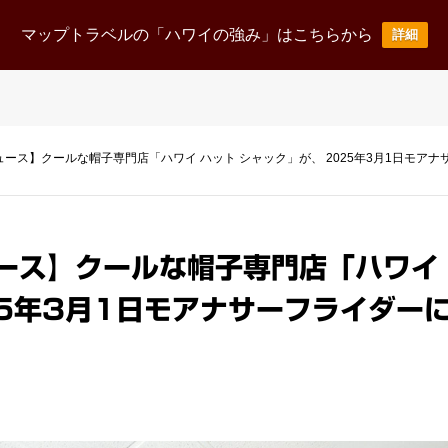
ニュース
事業案内
企業情報
採用情報
お
マップトラベルの「ハワイの強み」はこちらから
詳細
News Release
Business
corporate
Recruit
ース】クールな帽子専門店「ハワイ ハット シャック」が、 2025年3月1日モア
ース】クールな帽子専門店「ハワイ 
25年3月1日モアナサーフライダー