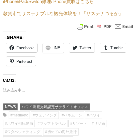
iPhone/iPad/Switch修理/iPhone買取はこちら
敦賀市でサステナブルな観光体験を！「サステナつるが」
＼SHARE／
Facebook
LINE
Twitter
Tumblr
Pinterest
いいね:
読み込み中…
NEWS
ハワイ州観光局認定サテライトオフィス
#mediaetc
#ウェディング
#ハネムーン
#ハワイ
#ハワイ州観光局
#マップトラベル
#リゾート
#リゾ婚
#ワタベウェディング
#初めての海外旅行