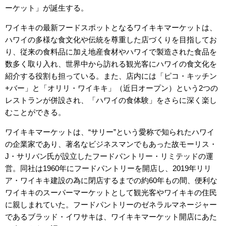
ーケット」が誕生する。
ワイキキの最新フードスポットとなるワイキキマーケットは、
ハワイの多様な食文化や伝統を尊重した店づくりを目指してお
り、従来の食料品に加え地産食材やハワイで製造された食品を
数多く取り入れ、世界中から訪れる観光客にハワイの食文化を
紹介する役割も担っている。また、店内には「ピコ・キッチン
+バー」と「オリリ・ワイキキ」（近日オープン）という2つの
レストランが併設され、「ハワイの食体験」をさらに深く楽し
むことができる。
ワイキキマーケットは、“サリー”という愛称で知られたハワイ
の企業家であり、著名なビジネスマンでもあった故モーリス・
J・サリバン氏が設立したフードパントリー・リミテッドの運
営。同社は1960年にフードパントリーを開店し、2019年リリ
ア・ワイキキ建設の為に閉店するまでの約60年もの間、便利な
ワイキキのスーパーマーケットとして観光客やワイキキの住民
に親しまれていた。フードパントリーのゼネラルマネージャー
であるブラッド・イワサキは、ワイキキマーケット開店にあた