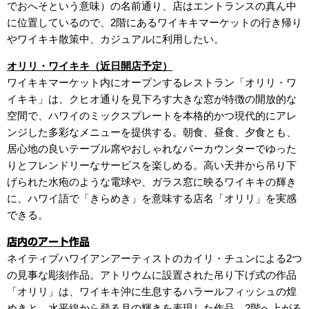
でおへそという意味）の名前通り、店はエントランスの真ん中
に位置しているので、2階にあるワイキキマーケットの行き帰り
やワイキキ散策中、カジュアルに利用したい。
オリリ・ワイキキ（近日開店予定）
ワイキキマーケット内にオープンするレストラン「オリリ・ワ
イキキ」は、クヒオ通りを見下ろす大きな窓が特徴の開放的な
空間で、ハワイのミックスプレートを本格的かつ現代的にアレ
ンジした多彩なメニューを提供する。朝食、昼食、夕食とも、
居心地の良いテーブル席やおしゃれなバーカウンターでゆった
りとフレンドリーなサービスを楽しめる。高い天井から吊り下
げられた水疱のような電球や、ガラス窓に映るワイキキの輝き
に、ハワイ語で「きらめき」を意味する店名「オリリ」を実感
できる。
店内のアート作品
ネイティブハワイアンアーティストのカイリ・チュンによる2つ
の見事な彫刻作品。アトリウムに設置された吊り下げ式の作品
「オリリ」は、ワイキキ沖に生息するハラールフィッシュの煌
めきと、水平線から登る月の輝きを表現した作品。2階へ上がる