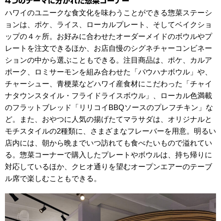
4つのテーマに分かれた惣菜コーナー
ハワイのユニークな食文化を味わうことができる惣菜ステーシ
ョンは、ポケ、ライス、ローカルプレート、そしてベイクショ
ップの４ヶ所。お好みに合わせたオーダーメイドのボウルやプ
レートを注文できるほか、お店自慢のシグネチャーコンビネー
ションの中から選ぶこともできる。注目商品は、ポケ、カルア
ポーク、ロミサーモンを組み合わせた「パウハナボウル」や、
チャーシュー、青梗菜などハワイ産食材にこだわった「チャイ
ナタウンスタイル・フライドライスボウル」、ローカル色満載
のフラットブレッド「リリコイBBQソースのプレフチキン」な
ど。また、おやつに人気の揚げたてマラサダは、オリジナルと
モチスタイルの2種類に、さまざまなフレーバーを用意。明るい
店内には、朝から晩までいつ訪れても食べたいもので溢れてい
る。惣菜コーナーで購入したプレートやボウルは、持ち帰りに
対応しているほか、クヒオ通りを望むオープンエアーのテーブ
ル席で楽しむこともできる。