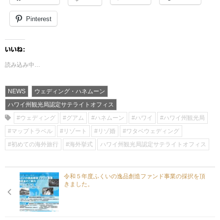
Pinterest
いいね:
読み込み中…
NEWS
ウェディング・ハネムーン
ハワイ州観光局認定サテライトオフィス
#ウェディング
#グアム
#ハネムーン
#ハワイ
#ハワイ州観光局
#マップトラベル
#リゾート
#リゾ婚
#ワタベウェディング
#初めての海外旅行
#海外挙式
ハワイ州観光局認定サテライトオフィス
令和５年度ふくいの逸品創造ファンド事業の採択を頂
きました。