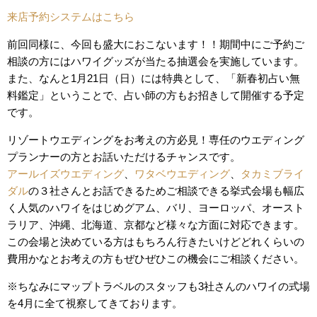
来店予約システムはこちら
前回同様に、今回も盛大におこないます！！期間中にご予約ご
相談の方にはハワイグッズが当たる抽選会を実施しています。
また、なんと1月21日（日）には特典として、「新春初占い無
料鑑定」ということで、占い師の方もお招きして開催する予定
です。
リゾートウエディングをお考えの方必見！専任のウエディング
プランナーの方とお話いただけるチャンスです。
アールイズウエディング
、
ワタベウエディング
、
タカミブライ
ダル
の３社さんとお話できるためご相談できる挙式会場も幅広
く人気のハワイをはじめグアム、バリ、ヨーロッパ、オースト
ラリア、沖縄、北海道、京都など様々な方面に対応できます。
この会場と決めている方はもちろん行きたいけどどれくらいの
費用かなとお考えの方もぜひぜひこの機会にご相談ください。
※ちなみにマップトラベルのスタッフも3社さんのハワイの式場
を4月に全て視察してきております。