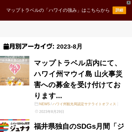
X
マップトラベルの「ハワイの強み」はこちらから
詳細
2023-8月
月別アーカイヴ:
マップトラベル店内にて、
ハワイ州マウイ島 山火事災
害への募金を受け付けてお
ります...
NEWS
/
ハワイ州観光局認定サテライトオフィス
2023年8月29日
福井県独自のSDGs月間「ジ