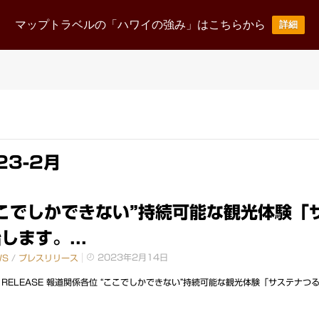
ニュース
事業案内
企業情報
採用情報
お
マップトラベルの「ハワイの強み」はこちらから
詳細
News Release
Business
corporate
Recruit
23-2月
ここでしかできない”持続可能な観光体験「
します。...
2023年2月14日
WS
/
プレスリリース
S RELEASE 報道関係各位 “ここでしかできない”持続可能な観光体験「サステナつるが