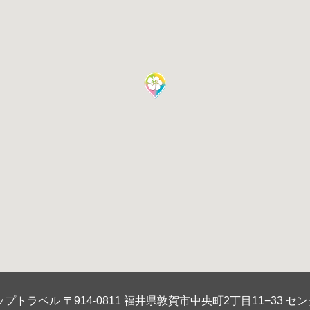
プトラベル 〒914-0811 福井県敦賀市中央町2丁目11−33 セン