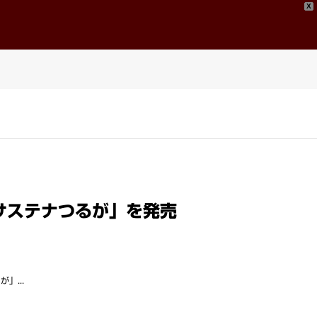
X
問い合わせ
Contact
サステナつるが」を発売
」...