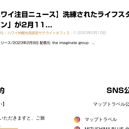
ハワイ注目ニュース】洗練されたライフス
ン」が2月11...
2023年2月10日
WS
/
ハワイ州観光局認定サテライトオフィス
ース/2023年2月9日 配信元: the imaginate group ...
約
SNS
い】
マップトラベル公
いただきますと、ご旅
マップトラベル
。