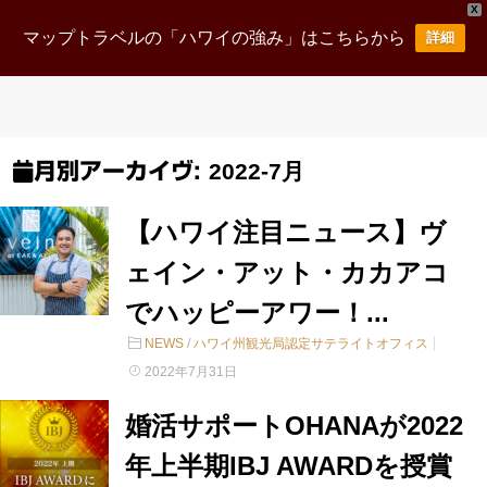
X
マップトラベルの「ハワイの強み」はこちらから
詳細
2022-7月
月別アーカイヴ:
【ハワイ注目ニュース】ヴ
ェイン・アット・カカアコ
でハッピーアワー！...
NEWS
/
ハワイ州観光局認定サテライトオフィス
2022年7月31日
婚活サポートOHANAが2022
年上半期IBJ AWARDを授賞