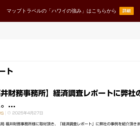
ニュース
事業案内
企業情報
採用情報
お
マップトラベルの「ハワイの強み」はこちらから
詳細
News Release
Business
corporate
Recruit
ート
福井財務事務所】経済調査レポートに弊社
。...
2025年4月27日
WS
局 福井財務事務所様に取材頂き、「経済調査レポート」に弊社の事例を紹介頂きました