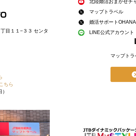
北陸婚活おまかせチ
マップトラベル
FO
婚活サポートOHANA
町２丁目１１−３３ センタ
LINE公式アカウント
マップトラ
ら
こちら
日）