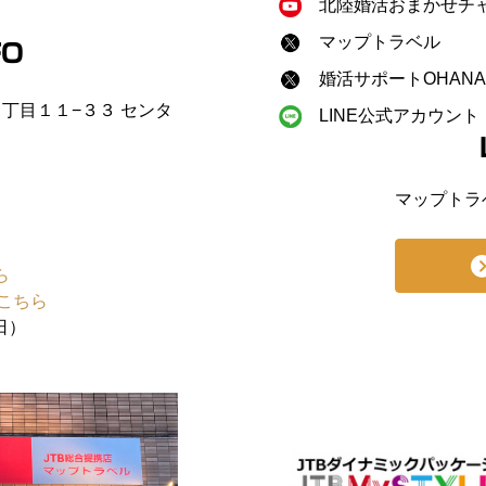
北陸婚活おまかせチ
マップトラベル
FO
婚活サポートOHANA
町２丁目１１−３３ センタ
LINE公式アカウント
マップトラ
ら
こちら
日）