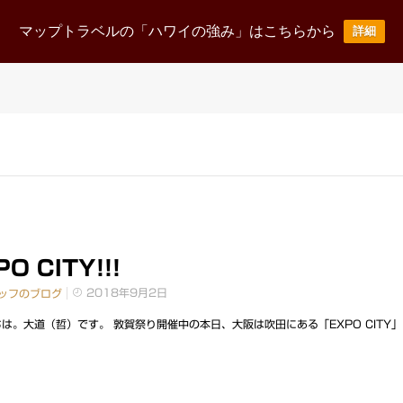
ニュース
事業案内
企業情報
採用情報
お
マップトラベルの「ハワイの強み」はこちらから
詳細
News Release
Business
corporate
Recruit
O CITY!!!
2018年9月2日
ッフのブログ
は。大道（哲）です。 敦賀祭り開催中の本日、大阪は吹田にある「EXPO CITY」に