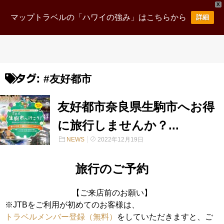
X
マップトラベルの「ハワイの強み」はこちらから
詳細
#友好都市
タグ:
友好都市奈良県生駒市へお得
に旅行しませんか？...
NEWS
2022年12月19日
旅行のご予約
【ご来店前のお願い】
※JTBをご利用が初めてのお客様は、
トラベルメンバー登録（無料）
をしていただきますと、ご