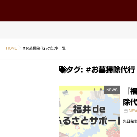
ホーム
Home
HOME
#お墓掃除代行の記事一覧
タグ:
#お墓掃除代行
『福
NEWS
除代
NE
先日発表