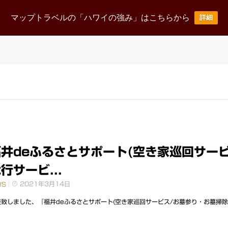
ニュース
事業案内
企業情報
採用情報
お
マップトラベルの「ハワイの強み」はこちらから
詳細
News Release
Business
corporate
Recruit
井deふるさとサポート(空き家巡回サービ
行サービ...
2021年3月14日
WS
致しました、『福井deふるさとサポート(空き家巡回サービス/お墓参り・お墓掃除代行