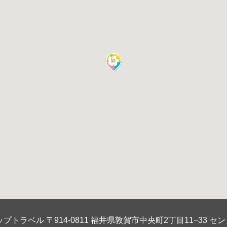
プトラベル 〒914-0811 福井県敦賀市中央町2丁目11−33 セン